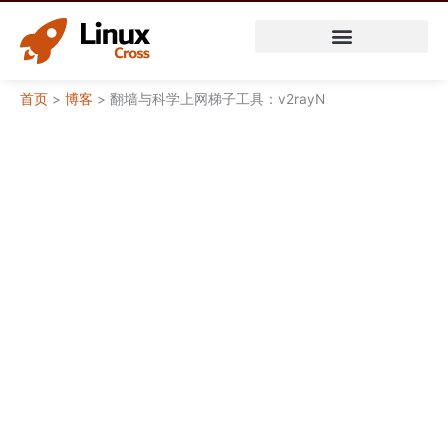
跳
至
内
容
首页
>
博客
>
翻墙与科学上网梯子工具：v2rayN