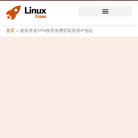
跳
至
内
容
首页
>
最新香港VPN推荐免费获取香港IP地址