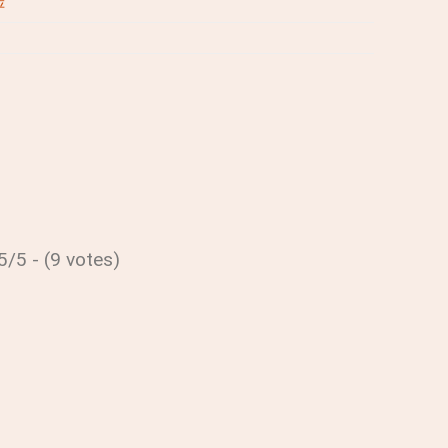
评
5/5 - (9 votes)