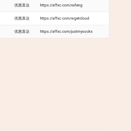
优惠直达
https://affxc.com/xxfeng
优惠直达
https://affxc.com/wgetcloud
优惠直达
https://affxc.com/justmysocks