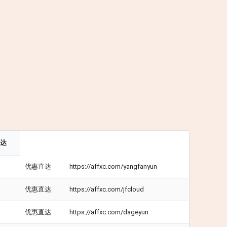
直达
优惠直达
https://affxc.com/yangfanyun
优惠直达
https://affxc.com/jfcloud
优惠直达
https://affxc.com/dageyun