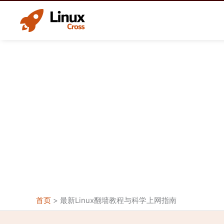
跳
至
内
容
首页
>
最新Linux翻墙教程与科学上网指南