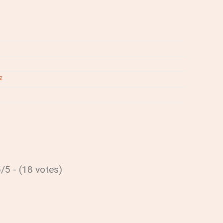
评
/5 - (18 votes)