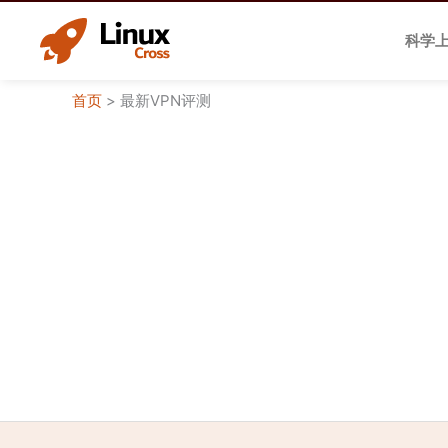
跳
至
科学
内
容
首页
>
最新VPN评测