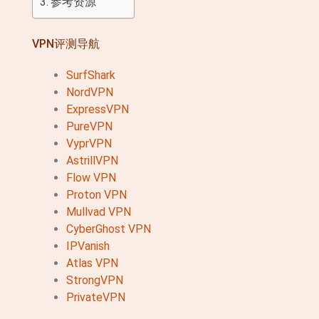
参考资源
VPN评测导航
SurfShark
NordVPN
ExpressVPN
PureVPN
VyprVPN
AstrillVPN
Flow VPN
Proton VPN
Mullvad VPN
CyberGhost VPN
IPVanish
Atlas VPN
StrongVPN
PrivateVPN