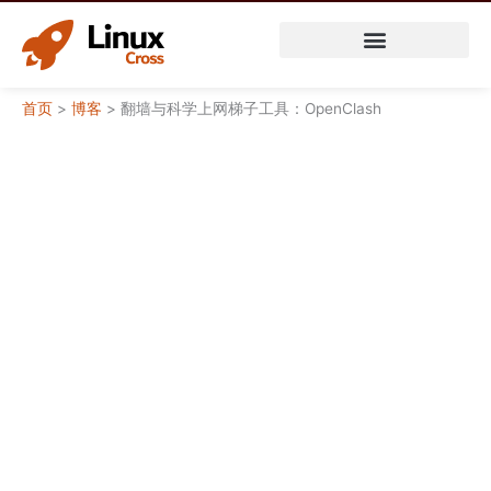
跳
至
内
容
首页
>
博客
>
翻墙与科学上网梯子工具：OpenClash