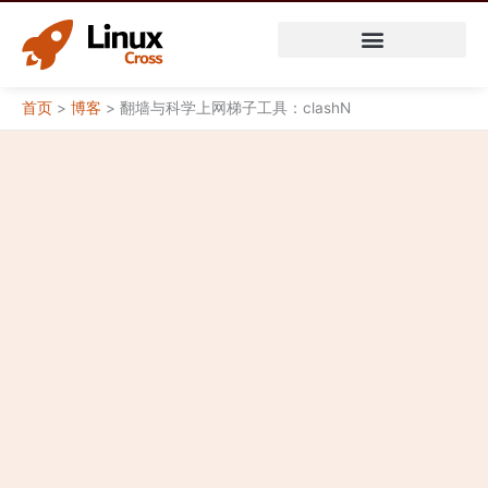
跳
至
内
容
首页
>
博客
>
翻墙与科学上网梯子工具：clashN